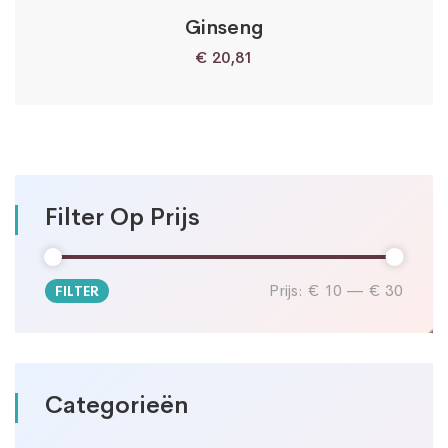
Ginseng
€
20,81
Filter Op Prijs
Prijs:
€ 10
—
€ 30
FILTER
Min.
Max.
prijs
prijs
Categorieën