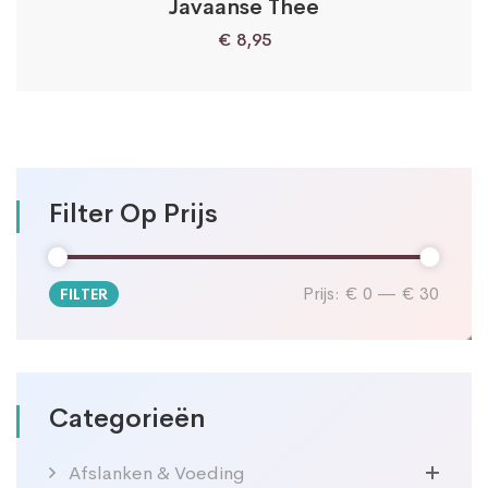
Javaanse Thee
€
8,95
Filter Op Prijs
Prijs:
€ 0
—
€ 30
FILTER
Min.
Max.
prijs
prijs
Categorieën
Afslanken & Voeding