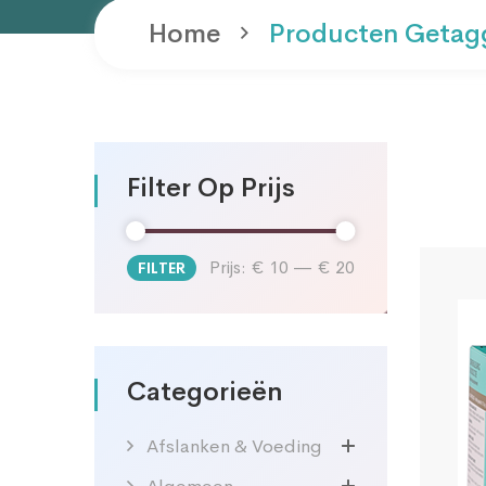
Home
Producten Getag
Filter Op Prijs
Prijs:
€ 10
—
€ 20
FILTER
Min.
Max.
prijs
prijs
Categorieën
Afslanken & Voeding