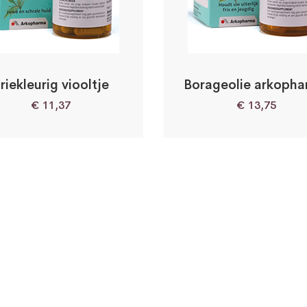
riekleurig viooltje
Borageolie arkoph
€
11,37
€
13,75