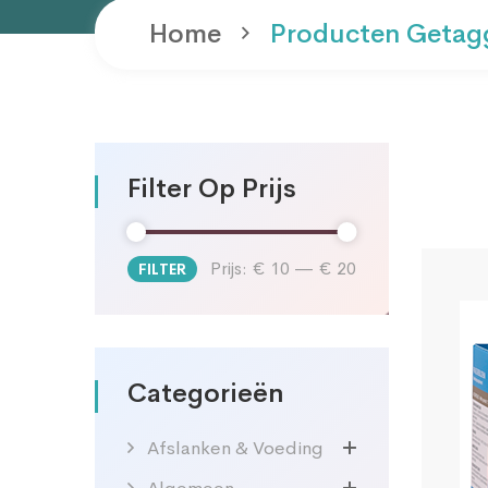
Home
Producten Getag
Filter Op Prijs
Prijs:
€ 10
—
€ 20
FILTER
Min.
Max.
prijs
prijs
Categorieën
Afslanken & Voeding