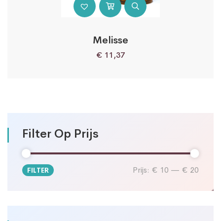
Melisse
€
11,37
Filter Op Prijs
Prijs:
€ 10
—
€ 20
FILTER
Min.
Max.
prijs
prijs