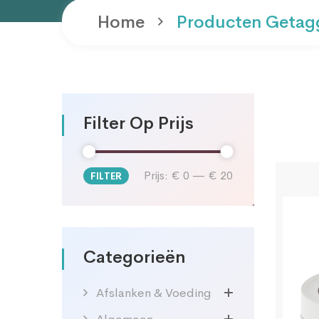
Home
Producten Getag
Filter Op Prijs
Prijs:
€ 0
—
€ 20
FILTER
Min.
Max.
prijs
prijs
Categorieën
Afslanken & Voeding