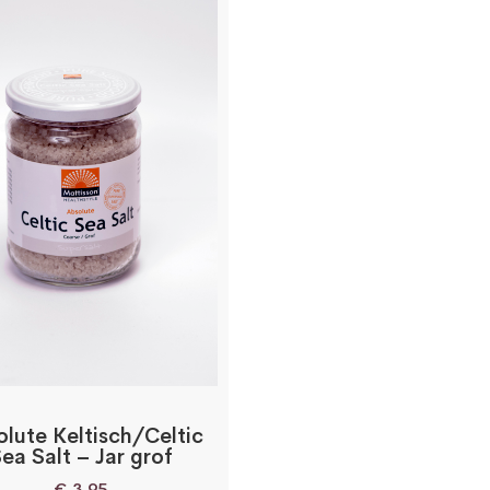
lute Keltisch/Celtic
ea Salt – Jar grof
€
3,95