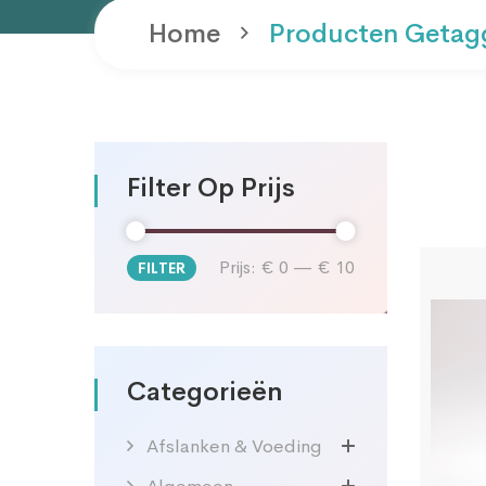
Home
Producten Getagg
Filter Op Prijs
Prijs:
€ 0
—
€ 10
FILTER
Min.
Max.
prijs
prijs
Categorieën
Afslanken & Voeding