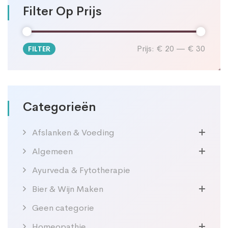
Filter Op Prijs
Prijs:
€ 20
—
€ 30
FILTER
Min.
Max.
prijs
prijs
Categorieën
Afslanken & Voeding
Algemeen
Ayurveda & Fytotherapie
Bier & Wijn Maken
Geen categorie
Homeopathie