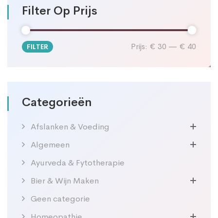
Filter Op Prijs
Prijs:
€ 30
—
€ 40
FILTER
Min.
Max.
prijs
prijs
Categorieën
Afslanken & Voeding
Algemeen
Ayurveda & Fytotherapie
Bier & Wijn Maken
Geen categorie
Homeopathie