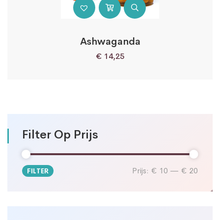
Ashwaganda
€
14,25
Filter Op Prijs
Prijs:
€ 10
—
€ 20
FILTER
Min.
Max.
prijs
prijs