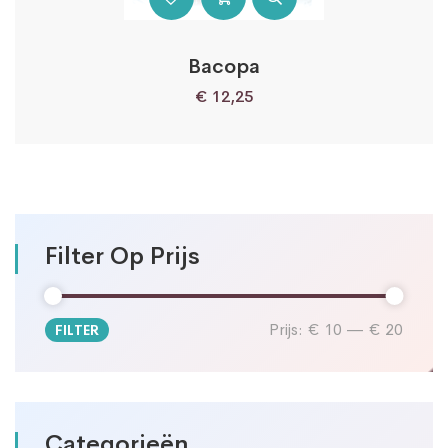
Bacopa
€
12,25
Filter Op Prijs
Prijs:
€ 10
—
€ 20
FILTER
Min.
Max.
prijs
prijs
Categorieën