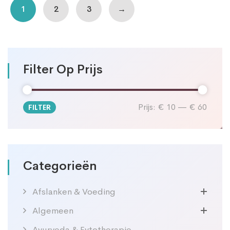
1
2
3
→
Filter Op Prijs
Prijs:
€ 10
—
€ 60
FILTER
Min.
Max.
prijs
prijs
Categorieën
Afslanken & Voeding
Algemeen
Ayurveda & Fytotherapie