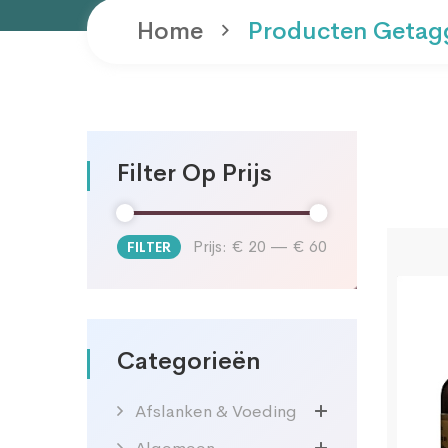
Home
Producten Getag
Filter Op Prijs
Prijs:
€ 20
—
€ 60
FILTER
Min.
Max.
prijs
prijs
Categorieën
Afslanken & Voeding