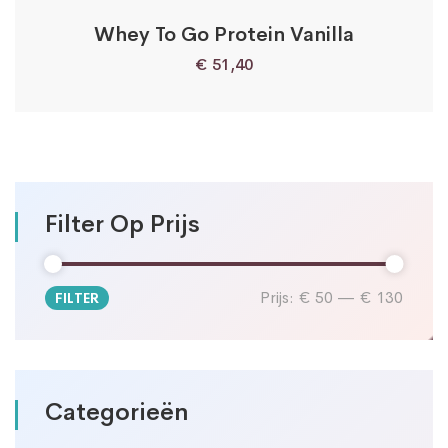
Whey To Go Protein Vanilla
€
51,40
Filter Op Prijs
Prijs:
€ 50
—
€ 130
FILTER
Min.
Max.
prijs
prijs
Categorieën