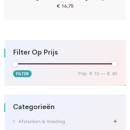
€
16,75
Filter Op Prijs
Prijs:
€ 10
—
€ 40
FILTER
Min.
Max.
prijs
prijs
Categorieën
Afslanken & Voeding