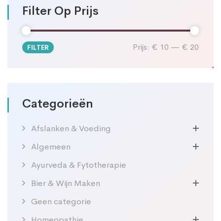
Filter Op Prijs
Prijs:
€ 10
—
€ 20
FILTER
Min.
Max.
prijs
prijs
Categorieën
Afslanken & Voeding
Algemeen
Ayurveda & Fytotherapie
Bier & Wijn Maken
Geen categorie
Homeopathie