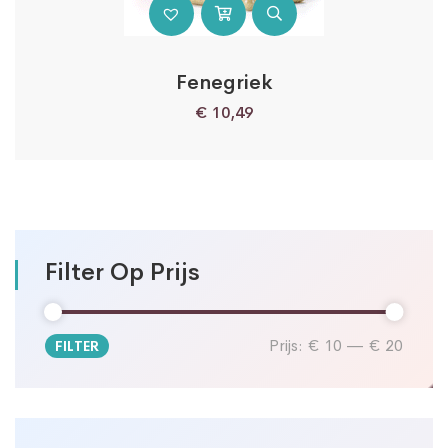
Fenegriek
€
10,49
Filter Op Prijs
Prijs:
€ 10
—
€ 20
FILTER
Min.
Max.
prijs
prijs