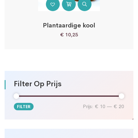
Plantaardige kool
€
10,25
Filter Op Prijs
Prijs:
€ 10
—
€ 20
FILTER
Min.
Max.
prijs
prijs