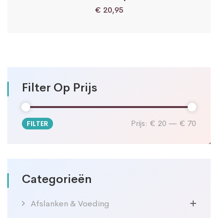
€
20,95
Filter Op Prijs
Prijs:
€ 20
—
€ 70
FILTER
Min.
Max.
prijs
prijs
Categorieën
Afslanken & Voeding