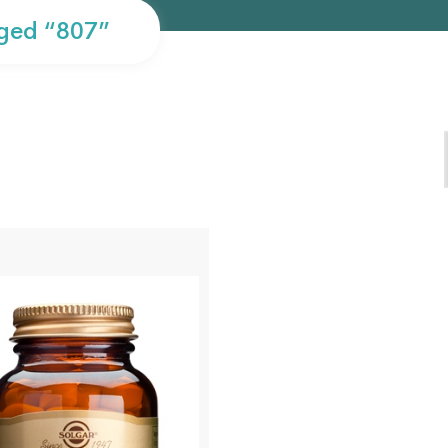
ged “807”