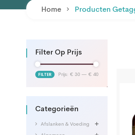
Home
Producten Getag
Filter Op Prijs
Prijs:
€ 30
—
€ 40
FILTER
Min.
Max.
prijs
prijs
Categorieën
Afslanken & Voeding