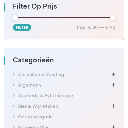
Filter Op Prijs
Prijs:
€ 80
—
€ 90
FILTER
Min.
Max.
prijs
prijs
Categorieën
Afslanken & Voeding
Algemeen
Ayurveda & Fytotherapie
Bier & Wijn Maken
Geen categorie
Homeopathie