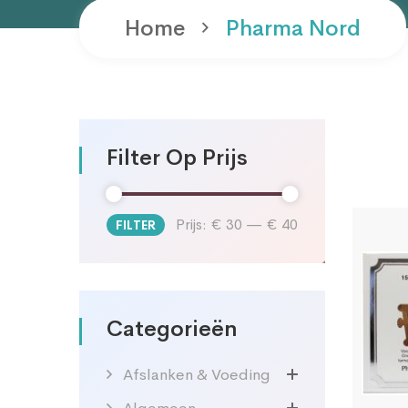
Home
Pharma Nord
Filter Op Prijs
Prijs:
€ 30
—
€ 40
FILTER
Min.
Max.
prijs
prijs
Categorieën
Afslanken & Voeding