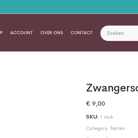
P
ACCOUNT
OVER ONS
CONTACT
Zwangersc
€
9,00
SKU:
1 stuk
Category:
Testen