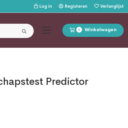
Log in
Registeren
Verlanglijst
Winkelwagen
0
hapstest Predictor