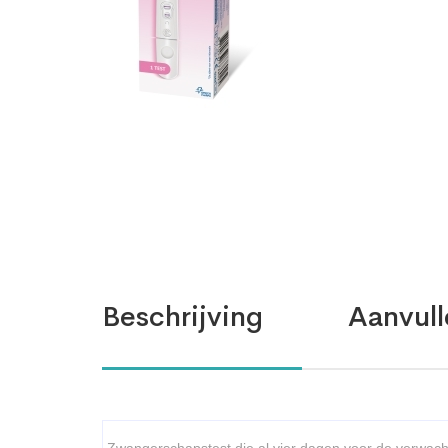
Beschrijving
Aanvull
Zwangerschapstest die al vier dagen voor de verwach