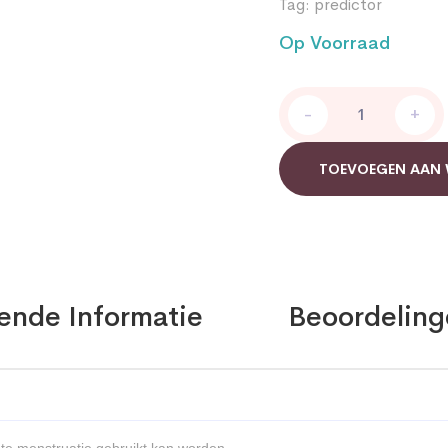
Tag:
predictor
Op Voorraad
Zwangerschapstest
-
+
Predictor
quantity
TOEVOEGEN AAN
ende Informatie
Beoordeling
te menstruatie gebruikt kan worden.