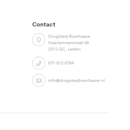
Contact
Drogisterij Boerhaave
Haarlemmerstraat 68
2312 GC, Leiden
071 512 0784
info@drogisterijboerhaave.nl