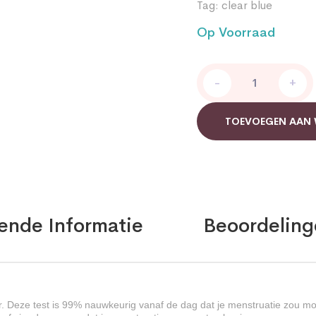
Tag:
clear blue
Op Voorraad
Zwangerschapstest
-
+
Clear
Blue
quantity
TOEVOEGEN AAN
ende Informatie
Beoordeling
. Deze test is 99% nauwkeurig vanaf de dag dat je menstruatie zou m