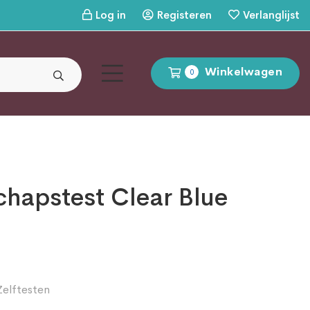
Log in
Registeren
Verlanglijst
Winkelwagen
0
hapstest Clear Blue
Zelftesten