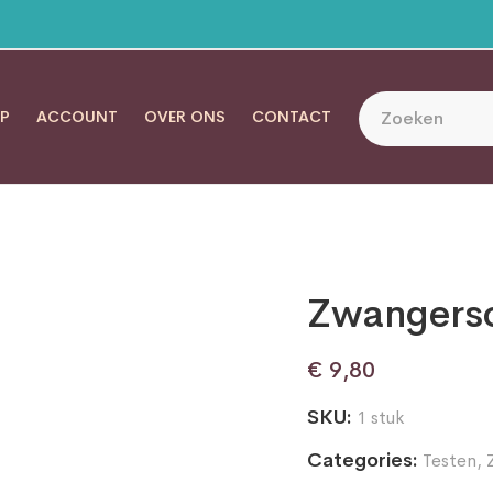
P
ACCOUNT
OVER ONS
CONTACT
Zwangersc
€
9,80
SKU:
1 stuk
Categories:
Testen
,