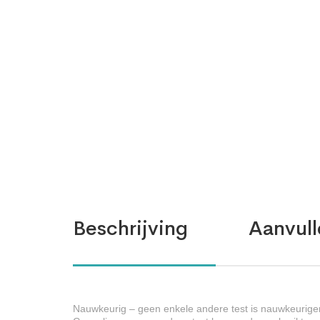
Beschrijving
Aanvull
Nauwkeurig – geen enkele andere test is nauwkeuriger