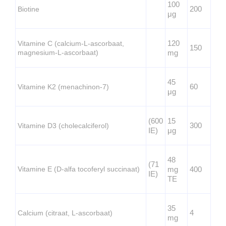
100
200
Biotine
μg
120
Vitamine C (calcium-L-ascorbaat,
150
magnesium-L-ascorbaat)
mg
45
60
Vitamine K2 (menachinon-7)
μg
(600
15
300
Vitamine D3 (cholecalciferol)
IE)
μg
48
(71
Vitamine E (D-alfa tocoferyl succinaat)
mg
400
IE)
TE
35
4
Calcium (citraat, L-ascorbaat)
mg