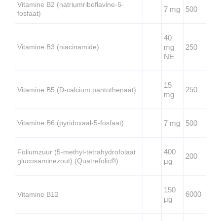
Vitamine B2 (natriumriboflavine-5-
7 mg
500
fosfaat)
40
Vitamine B3 (niacinamide)
mg
250
NE
15
250
Vitamine B5 (D-calcium pantothenaat)
mg
Vitamine B6 (pyridoxaal-5-fosfaat)
7 mg
500
400
Foliumzuur (5-methyl-tetrahydrofolaat
200
glucosaminezout) (Quatrefolic®)
μg
150
6000
Vitamine B12
μg