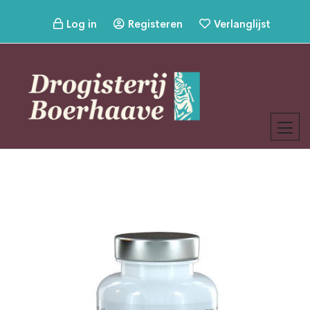
Log in
Registeren
Verlanglijst