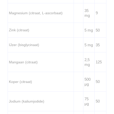
35
9
Magnesium (citraat, L-ascorbaat)
mg
Zink (citraat)
5 mg
50
IJzer (bisglycinaat)
5 mg
35
2,5
125
Mangaan (citraat)
mg
500
50
Koper (citraat)
μg
75
50
Jodium (kaliumjodide)
μg