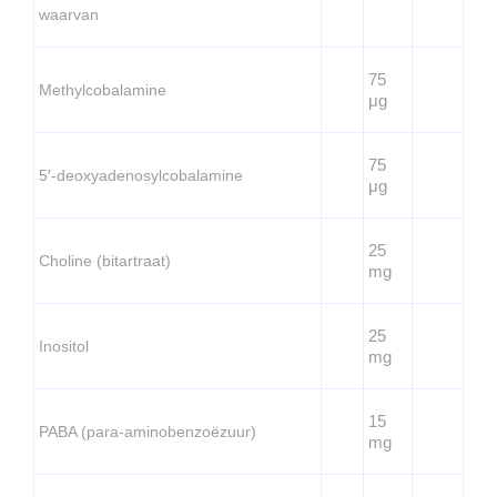
waarvan
75
Methylcobalamine
μg
75
5′-deoxyadenosylcobalamine
μg
25
Choline (bitartraat)
mg
25
Inositol
mg
15
PABA (para-aminobenzoëzuur)
mg