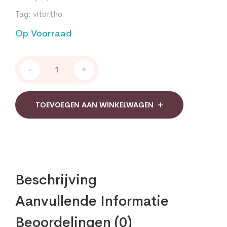
Tag:
vitortho
Op Voorraad
Vitortho
-
+
Meer
in
1
dagelijks
TOEVOEGEN AAN WINKELWAGEN
quantity
Beschrijving
Aanvullende Informatie
Beoordelingen (0)