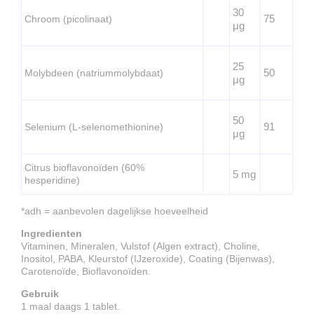
30
75
Chroom (picolinaat)
μg
25
50
Molybdeen (natriummolybdaat)
μg
50
91
Selenium (L-selenomethionine)
μg
Citrus bioflavonoïden (60%
5 mg
hesperidine)
*adh = aanbevolen dagelijkse hoeveelheid
Ingredienten
Vitaminen, Mineralen, Vulstof (Algen extract), Choline,
Inositol, PABA, Kleurstof (IJzeroxide), Coating (Bijenwas),
Carotenoïde, Bioflavonoïden.
Gebruik
1 maal daags 1 tablet.