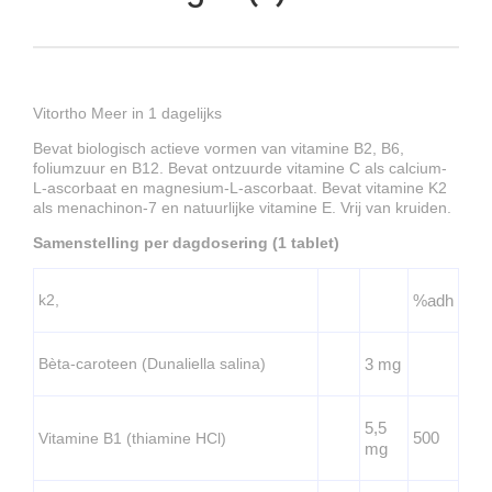
Vitortho Meer in 1 dagelijks
Bevat biologisch actieve vormen van vitamine B2, B6,
foliumzuur en B12. Bevat ontzuurde vitamine C als calcium-
L-ascorbaat en magnesium-L-ascorbaat. Bevat vitamine K2
als menachinon-7 en natuurlijke vitamine E. Vrij van kruiden.
Samenstelling per dagdosering (1 tablet)
k2,
%adh
Bèta-caroteen (Dunaliella salina)
3 mg
5,5
500
Vitamine B1 (thiamine HCl)
mg