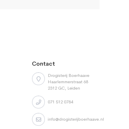
Contact
Drogisterij Boerhaave
Haarlemmerstraat 68
2312 GC, Leiden
071 512 0784
info@drogisterijboerhaave.nl