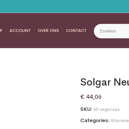
P
ACCOUNT
OVER ONS
CONTACT
Solgar Ne
€
44,06
SKU:
60 vegacaps
Categories:
Vitamine