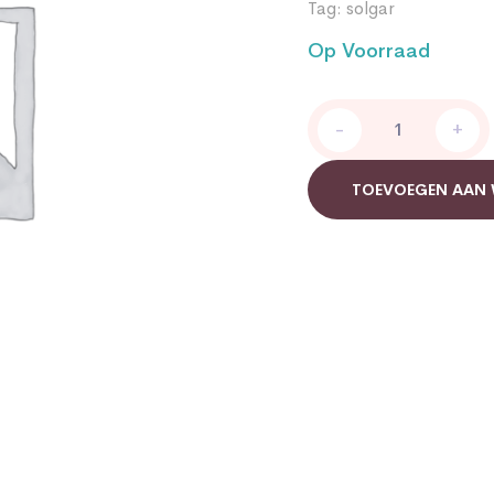
Tag:
solgar
Op Voorraad
Solgar
-
+
Neuro
Nutrients
quantity
TOEVOEGEN AAN