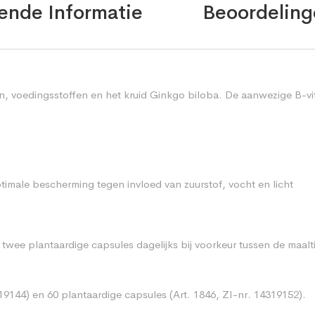
ende Informatie
Beoordeling
n, voedingsstoffen en het kruid Ginkgo biloba. De aanwezige B-v
imale bescherming tegen invloed van zuurstof, vocht en licht
wee plantaardige capsules dagelijks bij voorkeur tussen de maalti
319144) en 60 plantaardige capsules (Art. 1846, ZI-nr. 14319152).