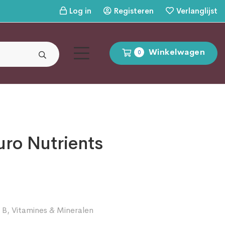
Log in
Registeren
Verlanglijst
Winkelwagen
0
uro Nutrients
 B
,
Vitamines & Mineralen