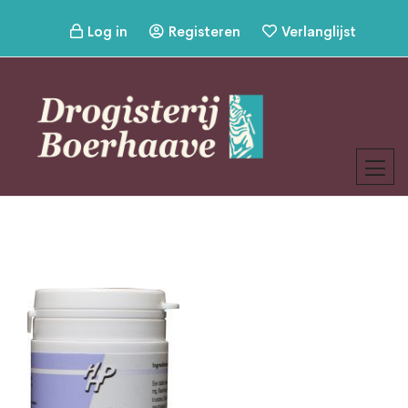
Log in
Registeren
Verlanglijst