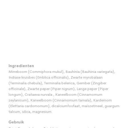
Ingredienten
Mirreboom (Commiphora mukul), Bauhinia (Bauhinia variegata),
Indiase kruisbes (Emblica officinalis), Zwarte myrobalaan
(Terminalia chebula), Terminalia belerica, Gember (Zingiber
officinale), Zwarte peper (Piper nigrum), Lange peper (Piper
longum), Crataeva nurvala , Kaneelboom (Cinnamomum
zeylanicum), Kaneelboom (Cinnamomum tamala), Kardemom
(Elettaria cardomomum), dicalciumfosfaat, maïszetmeel, guargum
talcum, silica, magnesium.
Gebruik