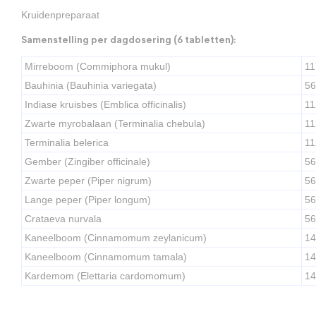
Kruidenpreparaat
Samenstelling per dagdosering (6 tabletten):
Mirreboom (Commiphora mukul)
11
Bauhinia (Bauhinia variegata)
56
Indiase kruisbes (Emblica officinalis)
11
Zwarte myrobalaan (Terminalia chebula)
11
Terminalia belerica
11
Gember (Zingiber officinale)
56
Zwarte peper (Piper nigrum)
56
Lange peper (Piper longum)
56
Crataeva nurvala
56
Kaneelboom (Cinnamomum zeylanicum)
14
Kaneelboom (Cinnamomum tamala)
14
Kardemom (Elettaria cardomomum)
14