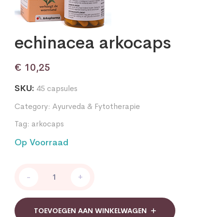
echinacea arkocaps
€
10,25
SKU:
45 capsules
Category:
Ayurveda & Fytotherapie
Tag:
arkocaps
Op Voorraad
echinacea
-
+
arkocaps
quantity
TOEVOEGEN AAN WINKELWAGEN