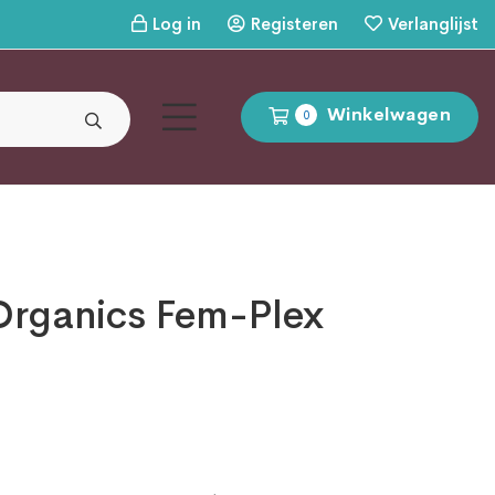
Log in
Registeren
Verlanglijst
Winkelwagen
0
 Organics Fem-Plex