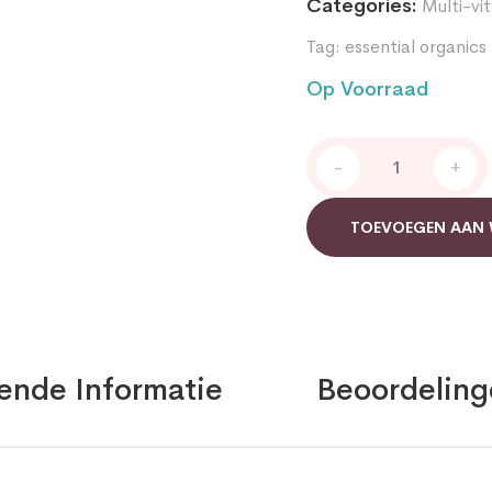
Categories:
Multi-vi
Tag:
essential organics
Op Voorraad
Essential
-
+
Organics
Fem-
Plex
TOEVOEGEN AAN
50+
quantity
ende Informatie
Beoordeling