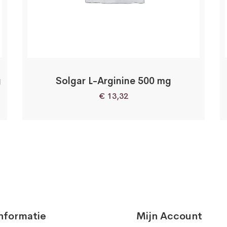
62
71
80
67
g
Solgar L-Arginine 500 mg
125
€
13,32
400
2
150
250
160
145
nformatie
Mijn Account