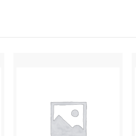
%ADH
*
100
500
80
313
1545
1429
625
1250
1714
1200
300
200