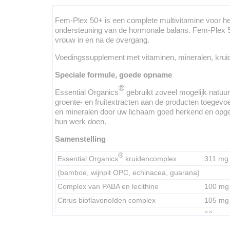
Fem-Plex 50+ is een complete multivitamine voor het 
ondersteuning van de hormonale balans. Fem-Plex 5
vrouw in en na de overgang.
Voedingssupplement met vitaminen, mineralen, kruide
Speciale formule, goede opname
®
Essential Organics
gebruikt zoveel mogelijk natuurl
groente- en fruitextracten aan de producten toege
en mineralen door uw lichaam goed herkend en opg
hun werk doen.
Samenstelling
®
Essential Organics
kruidencomplex
311 mg
(bamboe, wijnpit OPC, echinacea, guarana)
Complex van PABA en lecithine
100 mg
Citrus bioflavonoïden complex
105 mg
60 mg
Fem-Plex 50+ groente- en fruitcomplex