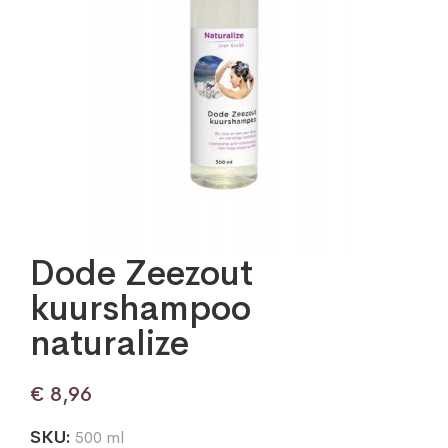
Dode Zeezout
kuurshampoo
naturalize
€
8,96
SKU:
500 ml