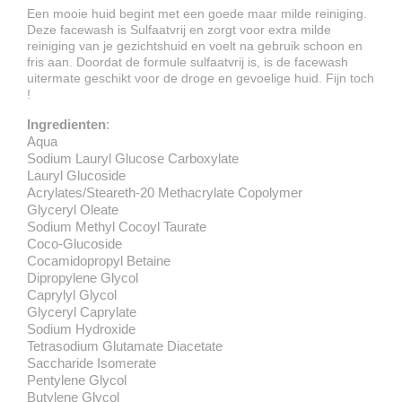
Een mooie huid begint met een goede maar milde reiniging.
Deze facewash is Sulfaatvrij en zorgt voor extra milde
reiniging van je gezichtshuid en voelt na gebruik schoon en
fris aan. Doordat de formule sulfaatvrij is, is de facewash
uitermate geschikt voor de droge en gevoelige huid. Fijn toch
!
Ingredienten
:
Aqua
Sodium Lauryl Glucose Carboxylate
Lauryl Glucoside
Acrylates/Steareth-20 Methacrylate Copolymer
Glyceryl Oleate
Sodium Methyl Cocoyl Taurate
Coco-Glucoside
Cocamidopropyl Betaine
Dipropylene Glycol
Caprylyl Glycol
Glyceryl Caprylate
Sodium Hydroxide
Tetrasodium Glutamate Diacetate
Saccharide Isomerate
Pentylene Glycol
Butylene Glycol