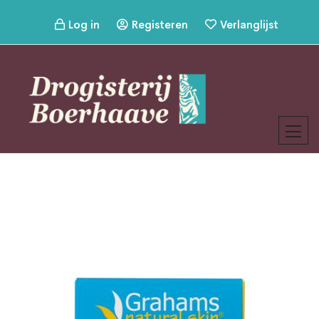
Log in
Registeren
Verlanglijst