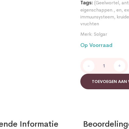
Tags:
(Geelwortel
,
ant
eigenschappen.
,
en
,
ex
immuunsysteem
,
kruid
vruchten
Merk:
Solgar
Op Voorraad
Cherry
-
+
Turmeric
Complex
quantity
TOEVOEGEN AAN
ende Informatie
Beoordeling