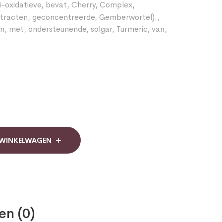
i-oxidatieve
,
bevat
,
Cherry
,
Complex
,
tracten
,
geconcentreerde
,
Gemberwortel).
,
en
,
met
,
ondersteunende
,
solgar
,
Turmeric
,
van
,
 WINKELWAGEN
en (0)