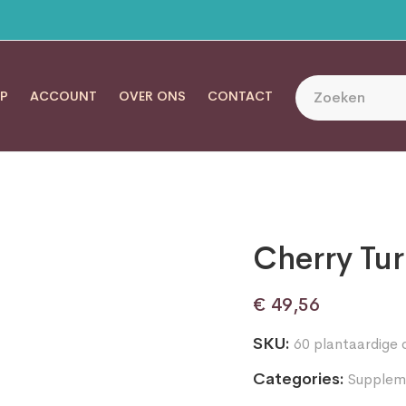
P
ACCOUNT
OVER ONS
CONTACT
Cherry Tu
€
49,56
SKU:
60 plantaardige 
Categories:
Supplem