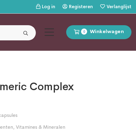
Log in
Registeren
Verlanglijst
Winkelwagen
0
rmeric Complex
capsules
enten
,
Vitamines & Mineralen