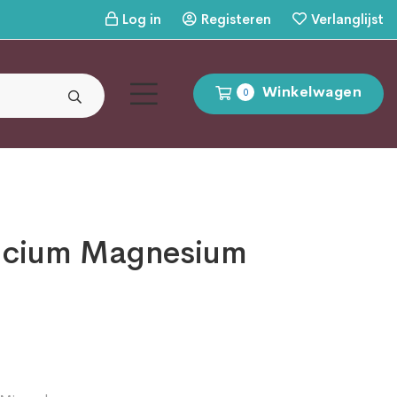
Log in
Registeren
Verlanglijst
Winkelwagen
0
lcium Magnesium