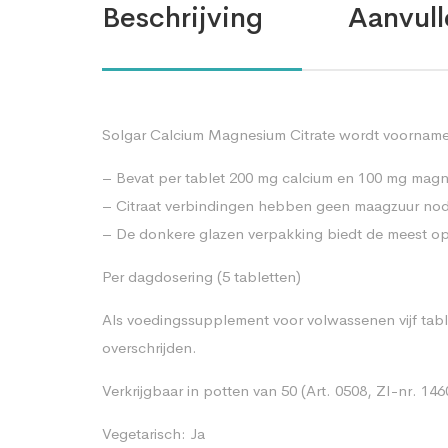
Beschrijving
Aanvull
Solgar Calcium Magnesium Citrate wordt voornamel
– Bevat per tablet 200 mg calcium en 100 mg magn
– Citraat verbindingen hebben geen maagzuur n
– De donkere glazen verpakking biedt de meest opt
Per dagdosering (5 tabletten)
Als voedingssupplement voor volwassenen vijf table
overschrijden.
Verkrijgbaar in potten van 50 (Art. 0508, ZI-nr. 14
Vegetarisch: Ja