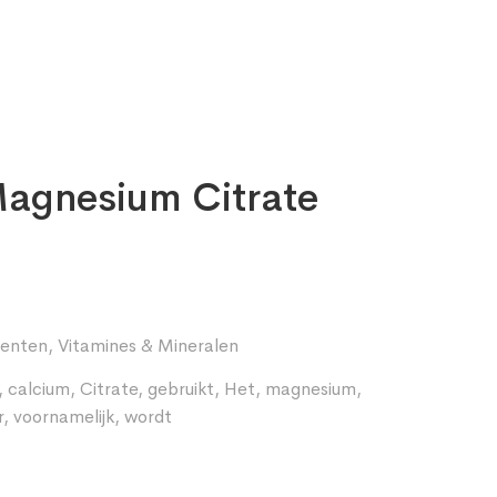
agnesium Citrate
enten
,
Vitamines & Mineralen
,
calcium
,
Citrate
,
gebruikt
,
Het
,
magnesium
,
r
,
voornamelijk
,
wordt