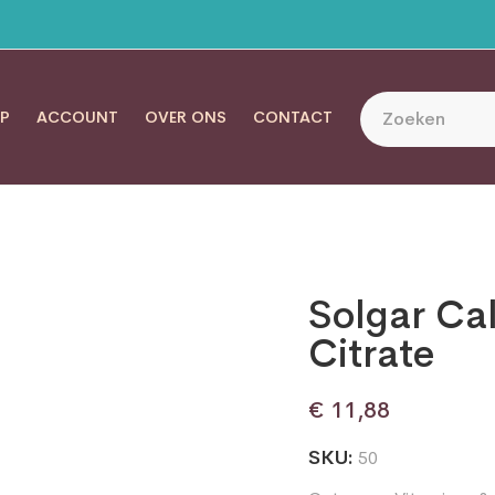
P
ACCOUNT
OVER ONS
CONTACT
Solgar Ca
Citrate
€
11,88
SKU:
50