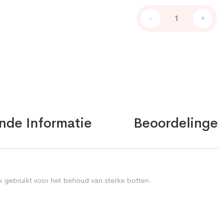
Calcium
-
+
Magnesium
Citrate
quantity
nde Informatie
Beoordelinge
 gebruikt voor het behoud van sterke botten.