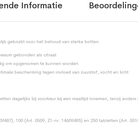
ende Informatie
Beoordeling
ijk gebruikt voor het behoud van sterke botten.
esium gebonden als citraat
odig om opgenomen te kunnen worden
imale bescherming tegen invloed van zuurstof, vocht en licht
tten dagelijks bij voorkeur bij een maaltijd innemen, tenzij ander
609487), 100 (Art. 0509, ZI-nr. 14609495) en 250 tabletten (Art. 051