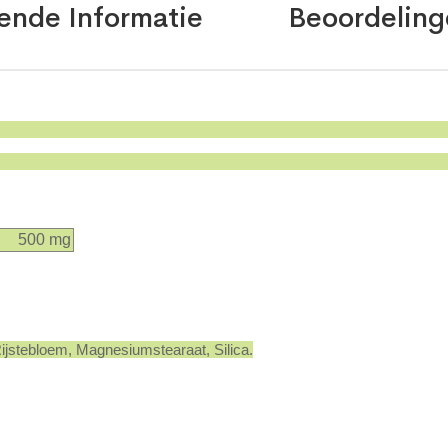
ende Informatie
Beoordeling
500 mg
ijstebloem, Magnesiumstearaat, Silica.