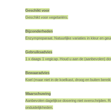
Geschikt voor
Geschikt voor vegetariërs.
Bijzonderheden
Enzympreparaat. Natuurlijke variaties in kleur en geur
Gebruiksadvies
1 x daags 1 vegicap. Houd u aan de (aanbevolen) do
Bewaaradvies
Koel (maar niet in de koelkast, droog en buiten bere
Waarschuwing
Aanbevolen dagelijkse dosering niet overschrijden. 
onduidelijkheden.