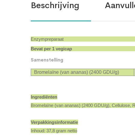
Beschrijving
Aanvull
Enzympreparaat
Bevat per 1 vegicap
Samenstelling
Bromelaïne (van ananas) (2400 GDU/g)
Ingrediënten
Bromelaïne (van ananas) (2400 GDU/g), Cellulose, R
Verpakkingsinformatie
Inhoud: 37,8 gram netto