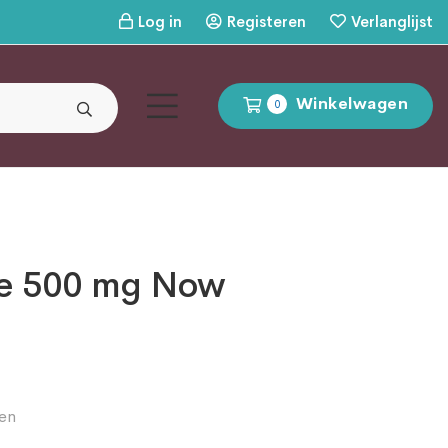
Log in
Registeren
Verlanglijst
Winkelwagen
0
ne 500 mg Now
en