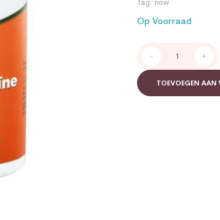
Tag:
now
Op Voorraad
Bromelaine
-
+
500
mg
Now
TOEVOEGEN AAN
quantity