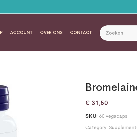
P
ACCOUNT
OVER ONS
CONTACT
Bromelai
€
31,50
SKU:
60 vegacaps
Category:
Supplement