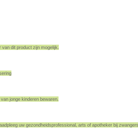
 van dit product zijn mogelijk.
sering
ik van jonge kinderen bewaren.
Raadpleeg uw gezondheidsprofessional, arts of apotheker bij zwangers