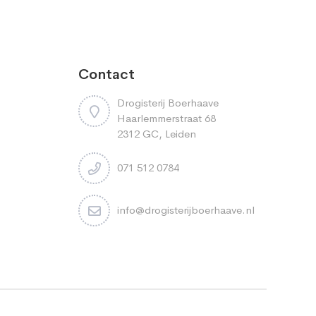
Contact
Drogisterij Boerhaave
Haarlemmerstraat 68
2312 GC, Leiden
071 512 0784
info@drogisterijboerhaave.nl