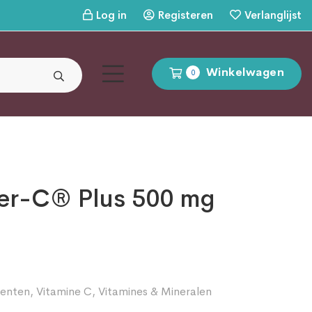
Log in
Registeren
Verlanglijst
Winkelwagen
0
ter-C® Plus 500 mg
enten
,
Vitamine C
,
Vitamines & Mineralen