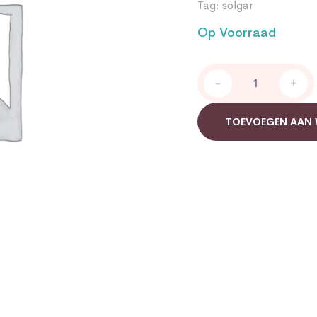
Tag:
solgar
Op Voorraad
Solgar
-
+
Ester-
C®
Plus
TOEVOEGEN AAN
500
mg
quantity