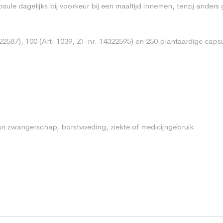
le dagelijks bij voorkeur bij een maaltijd innemen, tenzij anders
322587), 100 (Art. 1039, ZI-nr. 14322595) en 250 plantaardige capsu
n zwangerschap, borstvoeding, ziekte of medicijngebruik.