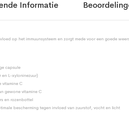
ende Informatie
Beoordeling
invloed op het immuunsysteem en zorgt mede voor een goede weerst
ige capsule
r en L-xyloninezuur)
 vitamine C
dan gewone vitamine C
ers en rozenbottel
imale bescherming tegen invloed van zuurstof, vocht en licht