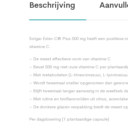
Beschrijving
Aanvull
Solgar Ester-C® Plus 500 mg heeft een positieve 
vitamine C.
– De meest effectieve vorm van vitamine C
– Bevat 500 mg niet-zure vitamine C per plantaard
– Met metabolieten (L-threoninezuur, L-lyoninezuu
– Wordt tweemaal sneller opgenomen dan gewone
– Blijft tweemaal langer aanwezig in de weefsels 
– Met rutine en bioflavonoïden uit citrus, acerolak
– De donkere glazen verpakking biedt de meest opt
Per dagdosering (1 plantaardige capsule)