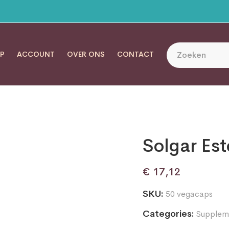
P
ACCOUNT
OVER ONS
CONTACT
Solgar Es
€
17,12
SKU:
50 vegacaps
Categories:
Supplem