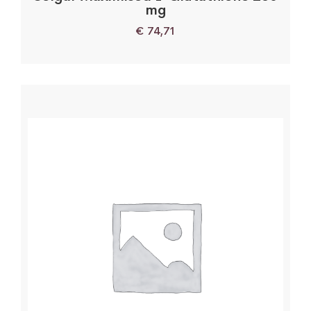
mg
€
74,71