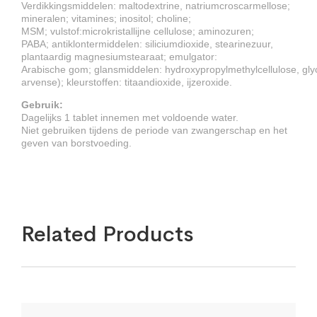
Verdikkingsmiddelen: maltodextrine, natriumcroscarmellose;
mineralen; vitamines; inositol; choline;
MSM; vulstof:microkristallijne cellulose; aminozuren;
PABA; antiklontermiddelen: siliciumdioxide, stearinezuur,
plantaardig magnesiumstearaat; emulgator:
Arabische gom; glansmiddelen: hydroxypropylmethylcellulose, gl
arvense); kleurstoffen: titaandioxide, ijzeroxide.
Gebruik:
Dagelijks 1 tablet innemen met voldoende water.
Niet gebruiken tijdens de periode van zwangerschap en het
geven van borstvoeding.
Related Products