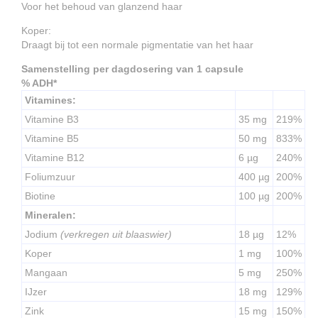
Voor het behoud van glanzend haar
Koper:
Draagt bij tot een normale pigmentatie van het haar
Samenstelling per dagdosering van 1 capsule
% ADH*
Vitamines:
Vitamine B3
35 mg
219%
Vitamine B5
50 mg
833%
Vitamine B12
6 µg
240%
Foliumzuur
400 µg
200%
Biotine
100 µg
200%
Mineralen:
Jodium
(verkregen uit blaaswier)
18 µg
12%
Koper
1 mg
100%
Mangaan
5 mg
250%
IJzer
18 mg
129%
Zink
15 mg
150%