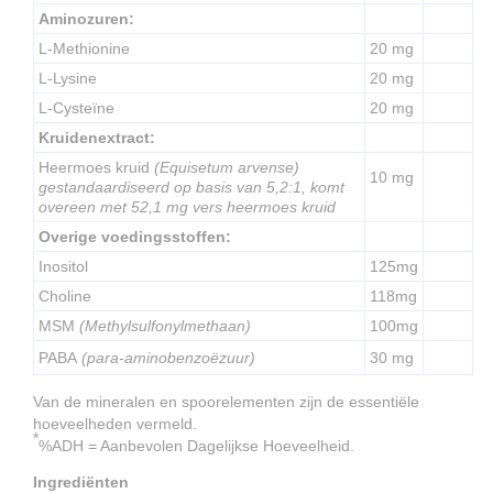
Aminozuren:
L-Methionine
20 mg
L-Lysine
20 mg
L-Cysteïne
20 mg
Kruidenextract:
Heermoes kruid
(Equisetum arvense)
10 mg
gestandaardiseerd op basis van 5,2:1, komt
overeen met 52,1 mg vers heermoes kruid
Overige voedingsstoffen:
Inositol
125mg
Choline
118mg
MSM
(Methylsulfonylmethaan)
100mg
PABA
(para-aminobenzoëzuur)
30 mg
Van de mineralen en spoorelementen zijn de essentiële
hoeveelheden vermeld.
*
%ADH = Aanbevolen Dagelijkse Hoeveelheid.
Ingrediënten