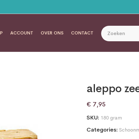
P
ACCOUNT
OVER ONS
CONTACT
aleppo ze
€
7,95
SKU:
180 gram
Categories:
Schoonm