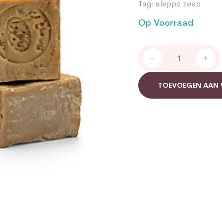
Tag:
aleppo zeep
Op Voorraad
aleppo
-
+
zeep
quantity
TOEVOEGEN AAN