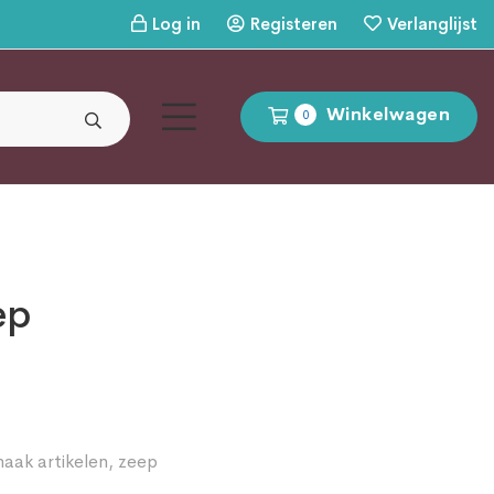
Log in
Registeren
Verlanglijst
Winkelwagen
0
ep
aak artikelen
,
zeep