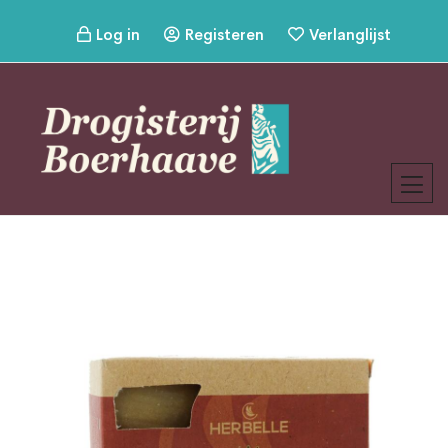
Log in
Registeren
Verlanglijst