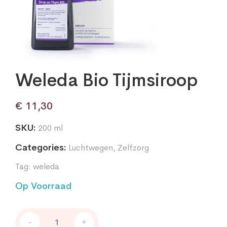
Weleda Bio Tijmsiroop
€
11,30
SKU:
200 ml
Categories:
Luchtwegen
,
Zelfzorg
Tag:
weleda
Op Voorraad
Weleda
-
+
Bio