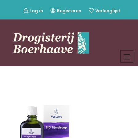
Log in
Registeren
Verlanglijst