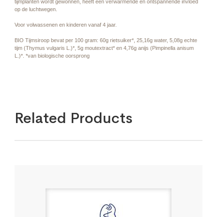
tijmplanten wordt gewonnen, heeft een verwarmende en ontspannende invloed
op de luchtwegen.
Voor volwassenen en kinderen vanaf 4 jaar.
BIO Tijmsiroop bevat per 100 gram: 60g rietsuiker*, 25,16g water, 5,08g echte
tijm (Thymus vulgaris L.)*, 5g moutextract* en 4,76g anijs (Pimpinella anisum
L.)*. *van biologische oorsprong
Related Products