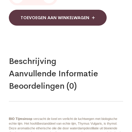
Tijmsiroop
quantity
TOEVOEGEN AAN WINKELWAGEN
Beschrijving
Aanvullende Informatie
Beoordelingen (0)
BIO Tijmsiroop
verzacht de keel en verlicht de luchtwegen met biologische
echte tijm. Het hoofdbestanddeel van echte tijm, Thymus Vulgaris, is thymol.
Deze aromatische etherische olie die door waterdampdestillatie uit bloeiende