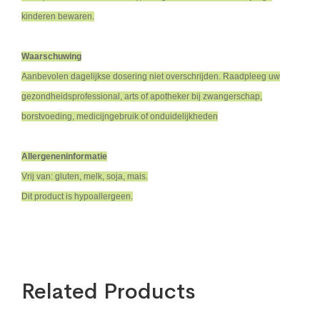
kinderen bewaren.
Waarschuwing
Aanbevolen dagelijkse dosering niet overschrijden. Raadpleeg uw
gezondheidsprofessional, arts of apotheker bij zwangerschap,
borstvoeding, medicijngebruik of onduidelijkheden
Allergeneninformatie
Vrij van: gluten, melk, soja, mais.
Dit product is hypoallergeen.
Related Products