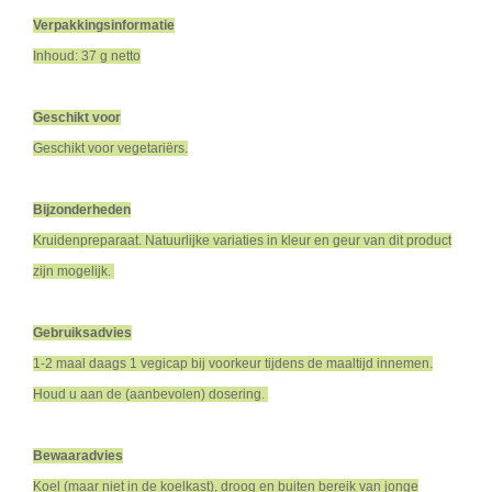
Verpakkingsinformatie
Inhoud: 37 g netto
Geschikt voor
Geschikt voor vegetariërs.
Bijzonderheden
Kruidenpreparaat. Natuurlijke variaties in kleur en geur van dit product
zijn mogelijk.
Gebruiksadvies
1-2 maal daags 1 vegicap bij voorkeur tijdens de maaltijd innemen.
Houd u aan de (aanbevolen) dosering.
Bewaaradvies
Koel (maar niet in de koelkast), droog en buiten bereik van jonge