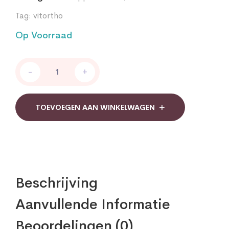
Tag:
vitortho
Op Voorraad
Vitortho
-
+
Rhodiola
Extract
500
mg
TOEVOEGEN AAN WINKELWAGEN
quantity
Beschrijving
Aanvullende Informatie
Beoordelingen (0)