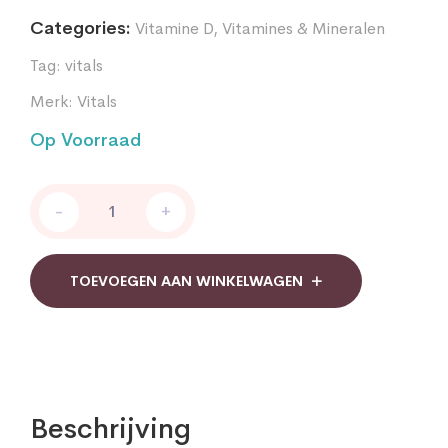
Categories:
Vitamine D
,
Vitamines & Mineralen
Tag:
vitals
Merk:
Vitals
Op Voorraad
Vitals
-
+
Vitamine
D3
1000
i.e.
TOEVOEGEN AAN WINKELWAGEN
100
capsules
(cholecalciferol)
quantity
Beschrijving