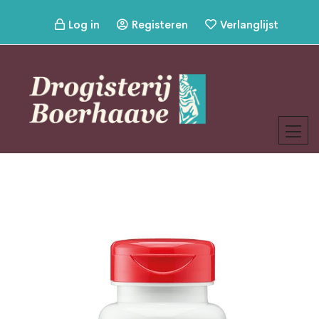
Log in
Registeren
Verlanglijst