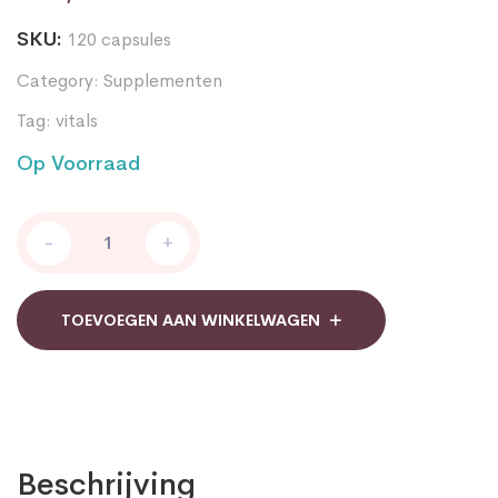
SKU:
120 capsules
Category:
Supplementen
Tag:
vitals
Op Voorraad
Vitals
-
+
Rode
gist
rijst
extra
TOEVOEGEN AAN WINKELWAGEN
sterk
biologisch
quantity
Beschrijving