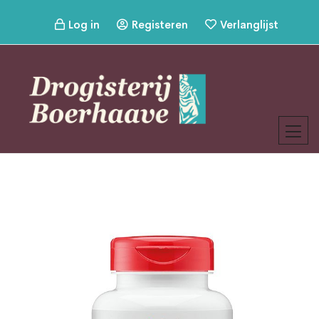
Log in
Registeren
Verlanglijst