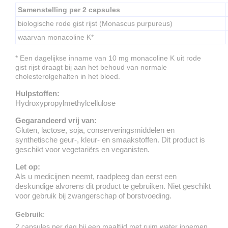
Samenstelling per 2 capsules
biologische rode gist rijst (Monascus purpureus)
waarvan monacoline K*
* Een dagelijkse inname van 10 mg monacoline K uit rode
gist rijst draagt bij aan het behoud van normale
cholesterolgehalten in het bloed.
Hulpstoffen:
Hydroxypropylmethylcellulose
Gegarandeerd vrij van:
Gluten, lactose, soja, conserveringsmiddelen en
synthetische geur-, kleur- en smaakstoffen. Dit product is
geschikt voor vegetariërs en veganisten.
Let op:
Als u medicijnen neemt, raadpleeg dan eerst een
deskundige alvorens dit product te gebruiken. Niet geschikt
voor gebruik bij zwangerschap of borstvoeding.
Gebruik
:
2 capsules per dag bij een maaltijd met ruim water innemen