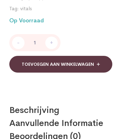
Tag:
vitals
Op Voorraad
Vitals
-
+
Rode
gist
rijst
extra
TOEVOEGEN AAN WINKELWAGEN
sterk
biologisch
quantity
Beschrijving
Aanvullende Informatie
Beoordelingen (0)