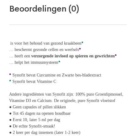
Beoordelingen (0)
●
is voor het behoud van gezond kraakbeen
●
… beschermt gezonde cellen en weefsels
●
… heeft een
verzorgende invloed op spieren en gewrichten
●
… helpt het immuunsysteem
●
Synofit bevat Curcumine en Zwarte bes-bladextract
●
Synofit bevat Vitamine C
Andere ingrediënten van Synofit zijn: 100% pure Groenlipmossel,
Vitamine D3 en Calcium.
De originele, pure Synofit vloeistof
● Geen capsules of pillen slikken
● Tot 45 dagen na openen houdbaar
● Eerst 10, later 5 ml per dag
● De echte Synofit-smaak!
● 2 keer per dag innemen (later 1-2 keer)