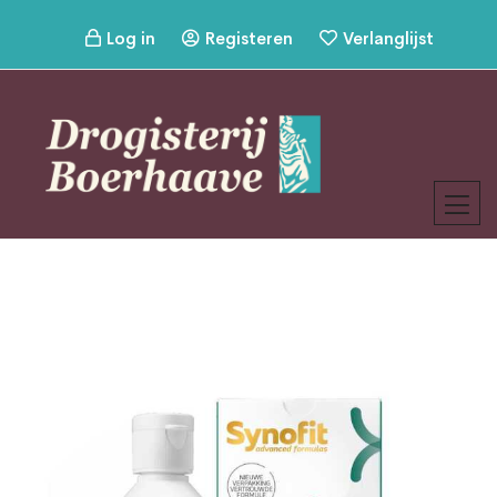
Log in
Registeren
Verlanglijst