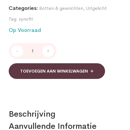
Categories:
Botten & gewrichten
,
Uitgelicht
Tag:
synofit
Op Voorraad
Synofit
-
+
Premium
Plus
Groenlipmossel
Vloeibaar
TOEVOEGEN AAN WINKELWAGEN
quantity
Beschrijving
Aanvullende Informatie