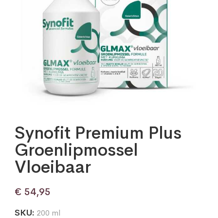
Synofit Premium Plus
Groenlipmossel
Vloeibaar
€
54,95
SKU:
200 ml