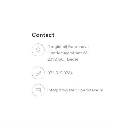
Contact
Drogisterij Boerhaave
Haarlemmerstraat 68
2312 GC, Leiden
071 512 0784
info@drogisterijboerhaave.nl