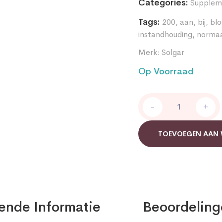
Categories:
Supplem
Tags:
200
,
aan
,
bij
,
blo
instandhouding
,
norma
Merk:
Solgar
Op Voorraad
Solgar
-
+
Chromium
Picolinate
200
TOEVOEGEN AAN
mcg
quantity
ende Informatie
Beoordeling