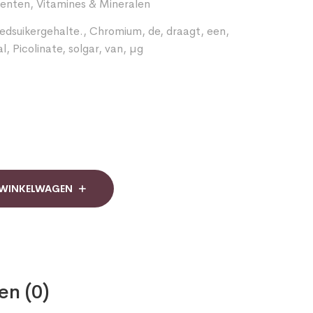
enten
,
Vitamines & Mineralen
edsuikergehalte.
,
Chromium
,
de
,
draagt
,
een
,
al
,
Picolinate
,
solgar
,
van
,
µg
 WINKELWAGEN
en (0)