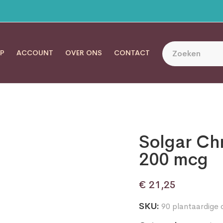
P
ACCOUNT
OVER ONS
CONTACT
Solgar Ch
200 mcg
€
21,25
SKU:
90 plantaardige 