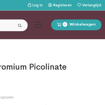
Log in
Registeren
Verlanglijst
Winkelwagen
0
romium Picolinate
capsules