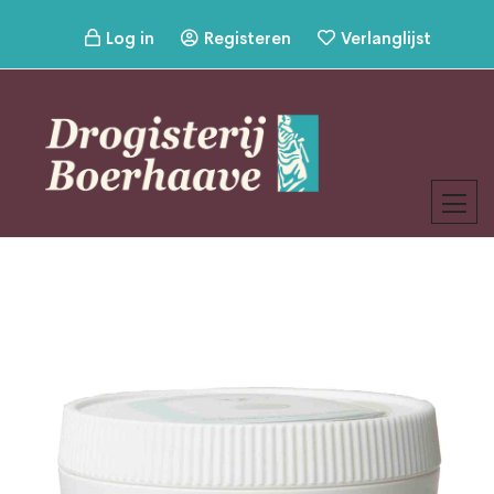
Log in
Registeren
Verlanglijst