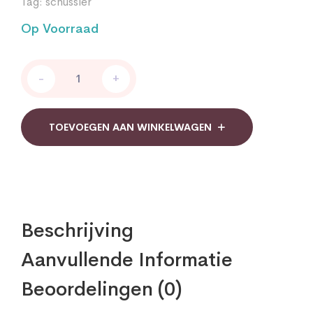
Tag:
schussler
Op Voorraad
Schussler
-
+
Zouten
no
13
Kalium
TOEVOEGEN AAN WINKELWAGEN
Arsenicosum
D6
Pfluger
quantity
Beschrijving
Aanvullende Informatie
Beoordelingen (0)