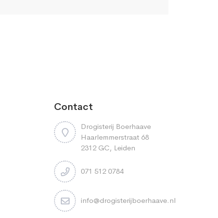
Contact
Drogisterij Boerhaave
Haarlemmerstraat 68
2312 GC, Leiden
071 512 0784
info@drogisterijboerhaave.nl