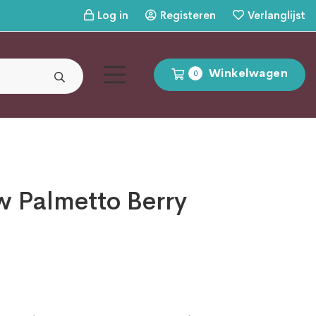
Log in
Registeren
Verlanglijst
Winkelwagen
0
w Palmetto Berry