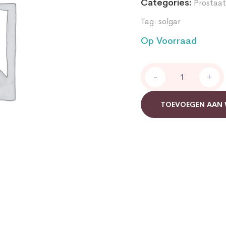
Categories:
Prostaat
Tag:
solgar
Op Voorraad
Solgar
-
+
Saw
Palmetto
Berry
TOEVOEGEN AAN
Extract
quantity