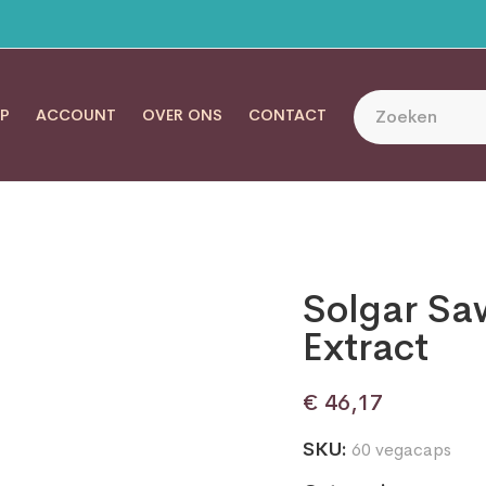
P
ACCOUNT
OVER ONS
CONTACT
Solgar Sa
Extract
€
46,17
SKU:
60 vegacaps