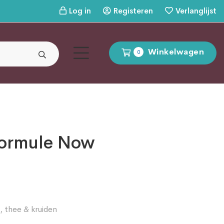
Log in
Registeren
Verlanglijst
Winkelwagen
0
Formule Now
,
thee & kruiden