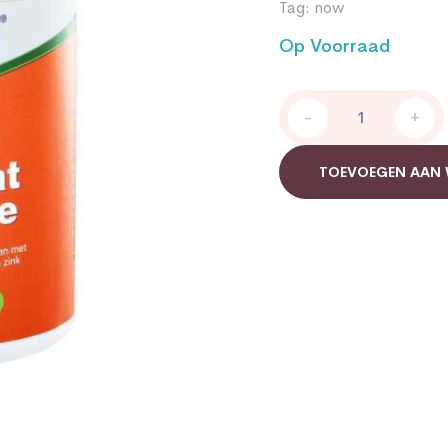
Tag:
now
Op Voorraad
Prostaat
-
+
Formule
Now
quantity
TOEVOEGEN AAN