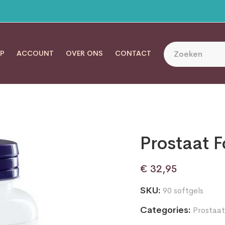
P
ACCOUNT
OVER ONS
CONTACT
Prostaat 
€
32,95
SKU:
90 softgels
Categories:
Prostaat