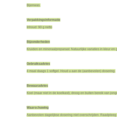
Bijenwas.
Verpakkingsinformatie
Inhoud: 90 g netto
Bijzonderheden
Kruiden en mineraalpreparaat. Natuurlijke variaties in kleur en g
Gebruiksadvies
4 maal daags 1 softgel. Houd u aan de (aanbevolen) dosering.
Bewaaradvies
Koel (maar niet in de koelkast), droog en buiten bereik van jo
Waarschuwing
Aanbevolen dagelijkse dosering niet overschrijden. Raadpleeg 