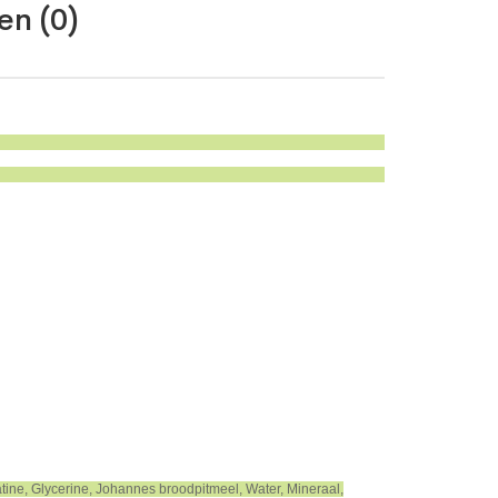
en (0)
atine, Glycerine, Johannes broodpitmeel, Water, Mineraal,