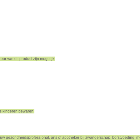
eur van dit product zijn mogelijk.
nge kinderen bewaren.
uw gezondheidsprofessional, arts of apotheker bij zwangerschap, borstvoeding, me