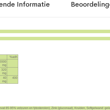
ende Informatie
Beoordeling
%adh
2000
mg
320
mg
40
400
mg
vat 85-95% vetzuren en fytosterolen), Zink (gluconaat), Kruiden, Softgelwand: gel