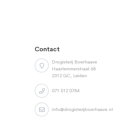
Contact
Drogisterij Boerhaave
Haarlemmerstraat 68
2312 GC, Leiden
071 512 0784
info@drogisterijboerhaave.nl