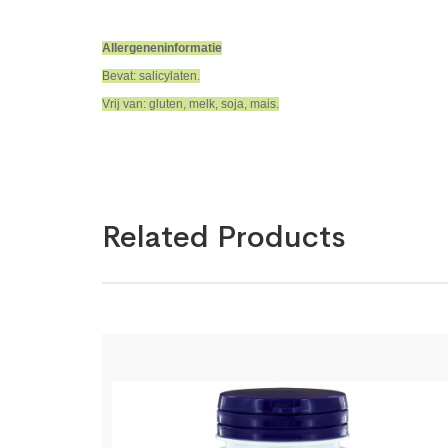
Allergeneninformatie
Bevat: salicylaten.
Vrij van: gluten, melk, soja, mais.
Related Products