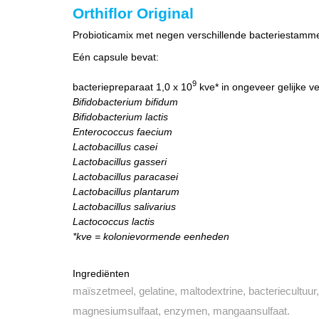
Orthiflor Original
Probioticamix met negen verschillende bacteriestammen
Eén capsule bevat:
9
bacteriepreparaat 1,0 x 10
kve* in ongeveer gelijke v
Bifidobacterium bifidum
Bifidobacterium lactis
Enterococcus faecium
Lactobacillus casei
Lactobacillus gasseri
Lactobacillus paracasei
Lactobacillus plantarum
Lactobacillus salivarius
Lactococcus lactis
*kve = kolonievormende eenheden
Ingrediënten
maïszetmeel, gelatine, maltodextrine, bacteriecultuur, 
magnesiumsulfaat, enzymen, mangaansulfaat.