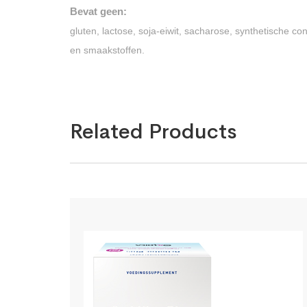
Bevat geen:
gluten, lactose, soja-eiwit, sacharose, synthetische co
en smaakstoffen.
Related Products