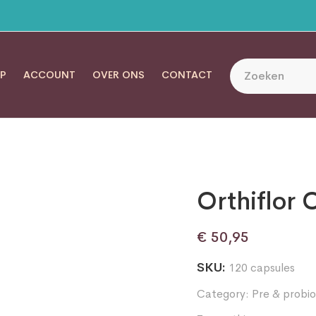
P
ACCOUNT
OVER ONS
CONTACT
Orthiflor 
€
50,95
SKU:
120 capsules
Category:
Pre & probio