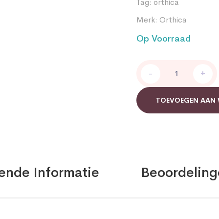
Tag:
orthica
Merk:
Orthica
Op Voorraad
Orthiflor
-
+
Original
Orthica
quantity
TOEVOEGEN AAN
ende Informatie
Beoordeling