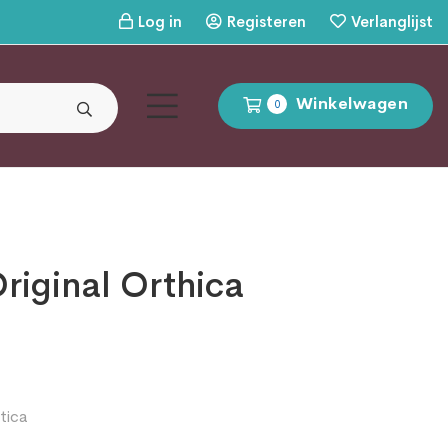
Log in
Registeren
Verlanglijst
Winkelwagen
0
Original Orthica
tica