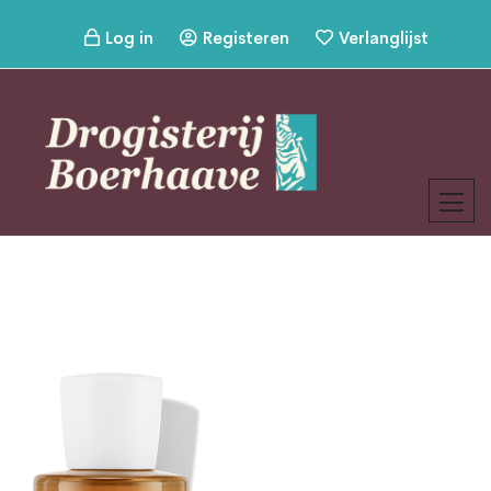
Log in
Registeren
Verlanglijst